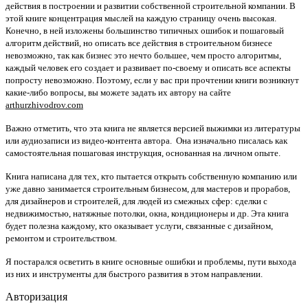
действия в построении и развитии собственной строительной компании. В
этой книге концентрация мыслей на каждую страницу очень высокая.
Конечно, в ней изложены большинство типичных ошибок и пошаговый
алгоритм действий, но описать все действия в строительном бизнесе
невозможно, так как бизнес это нечто большее, чем просто алгоритмы,
каждый человек его создает и развивает по-своему и описать все аспекты
попросту невозможно. Поэтому, если у вас при прочтении книги возникнут
какие-либо вопросы, вы можете задать их автору на сайте
arthurzhivodrov.com
Важно отметить, что эта книга не является версией выжимки из литературы
или аудиозаписи из видео-контента автора. Она изначально писалась как
самостоятельная пошаговая инструкция, основанная на личном опыте.
Книга написана для тех, кто пытается открыть собственную компанию или
уже давно занимается строительным бизнесом, для мастеров и прорабов,
для дизайнеров и строителей, для людей из смежных сфер: сделки с
недвижимостью, натяжные потолки, окна, кондиционеры и др. Эта книга
будет полезна каждому, кто оказывает услуги, связанные с дизайном,
ремонтом и строительством.
Я постарался осветить в книге основные ошибки и проблемы, пути выхода
из них и инструменты для быстрого развития в этом направлении.
Авторизация