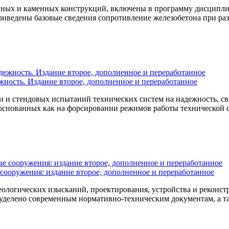
нных и каменных конструкций, включены в программу дисципли
иведены базовые сведения сопротивление железобетона при раз
ность. Издание второе, дополненное и переработанное
 и стендовых испытаний технических систем на надежность, с
основанных как на фор­сировании режимов работы технической с
сооружения: издание второе, дополненное и переработанное
ологических изысканий, проектирования, устройства и реконст
уделено современным нормативно-техническим документам, а та