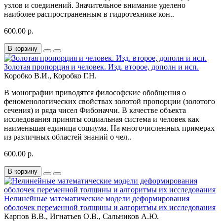
узлов и соединений. Значительное внимание уделено
наиболее распространенным в гидротехнике кон..
600.00 р.
В корзину
Золотая пропорция и человек. Изд. второе, дополн и исп.
Коробко В.И., Коробко Г.Н.
В монографии приводятся философские обобщения о
феноменологических свойствах золотой пропорции (золотого
сечения) и ряда чисел Фибоначчи. В качестве объекта
исследования приняты социальная система и человек как
наименьшая единица социума. На многочисленных примерах
из различных областей знаний о чел..
600.00 р.
В корзину
Нелинейные математические модели деформирования
оболочек переменной толщины и алгоритмы их исследования
Карпов В.В., Игнатьев О.В., Сальников А.Ю.