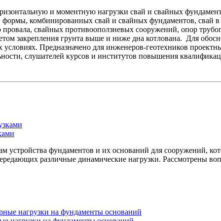
оризонтальную и моментную нагрузки свай и свайных фундамент
й формы, комбинированных свай и свайных фундаментов, свай 
о провала, свайных противооползневых сооружений, опор трубоп
четом закрепления грунта выше и ниже дна котлована. Для обос
 условиях. Предназначено для инженеров-геотехников проектны
ьности, слушателей курсов и институтов повышения квалифика
ками
м устройства фундаментов и их оснований для сооружений, кот
ередающих различные динамические нагрузки. Рассмотрены воп
ые нагрузки на фундаменты оснований