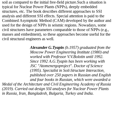
soil as compared to the initial free-field picture.Such a situation is
typical for Nuclear Power Plants (NPPs), deeply embedded
structures, etc. The book describes different approaches to SSI
analysis and different SSI effects. Special attention is paid to the
Combined Asymptotic Method (CAM) developed by the author and
used for the design of NPPs in seismic regions. Nowadays, some
civil structures have parameters comparable to those of NPPs (e.g.,
masses and embedment), so these approaches become useful for the
civil structural engineers as well.
Alexander G.Tyapin
(b.1957) graduated from the
Moscow Power Engineering Institute (1980) and
worked with Professor V.V.Bolotin until 1992.
Since 1992 A.G.Tyapin has been working with
JSC "Atomenergoproject". Doctor of Science
(1995). Specialist in Soil-Structure Interaction,
published over 250 papers in Russian and English
and four books in Russian, which were awarded a
Medal of the Architecture and Civil Engineering Academy of Russia
(2019). Carried out design SSI analyses for Nuclear Power Plants
in Russia, Iran, Bangladesh, Bulgaria, Turkey and India.