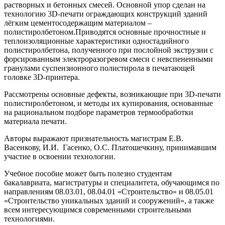
растворных и бетонных смесей. Основной упор сделан на
технологию 3D-печати ограждающих конструкций зданий
лёгким цементосодержащим материалом –
полистиролбетоном.Приводятся основные прочностные и
теплоизоляционные характеристики одностадийного
полистиролбетона, полученного при послойной экструзии с
форсированным электроразогревом смеси с невспененными
гранулами суспензионного полистирола в печатающей
головке 3D-принтера.
Рассмотрены основные дефекты, возникающие при 3D-печати
полистиролбетоном, и методы их купирования, основанные
на рациональном подборе параметров термообработки
материала печати.
Авторы выражают признательность магистрам Е.В.
Васенкову, И.И. Гасенко, О.С. Платошечкину, принимавшим
участие в освоении технологии.
Учебное пособие может быть полезно студентам
бакалавриата, магистратуры и специалитета, обучающимся по
направлениям 08.03.01, 08.04.01 «Строительство» и 08.05.01
«Строительство уникальных зданий и сооружений», а также
всем интересующимся современными строительными
технологиями.