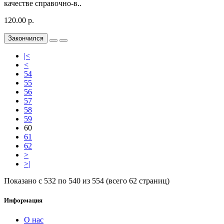
качестве справочно-в..
120.00 р.
Закончился
|<
<
54
55
56
57
58
59
60
61
62
>
>|
Показано с 532 по 540 из 554 (всего 62 страниц)
Информация
О нас