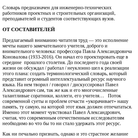
Словарь предназначен для инженерно-технических
работников проектных и строительных организаций,
преподавателей и студентов соответствующих вузов.
ОТ СОСТАВИТЕЛЕЙ
Предлагаемый вниманию читателя труд ― это исполнение
мечты нашего замечательного учителя, доброго и
внимательного человека: профессора Павла Александровича
Коновалова (1933-2016). Он начал его проектировать еще в
середине прошлого столетия. До последнего года своей
жизни он обсуждал / работал / неуклонно шел к реализации
этого плана: создать терминологический словарь, который
представит огромный интеллектуальный ресурс научного
языка. На нем творил / говорил / дискуссировал Павел
Александрович сам, так же как и его многочисленные
талантливые соратники, коллеги, его учителя… Поток
современной суеты и проблем отчасти «укорачивает» нашу
память, ту самую, на которой этот язык должен отпечататься.
Именно этот момент чувствовал Павел Александрович,
считая, что современным отечественным исследователям
необходимо во что бы то ни стало удержать этот ресурс.
Как ни печально признать, однако и это страстное желание