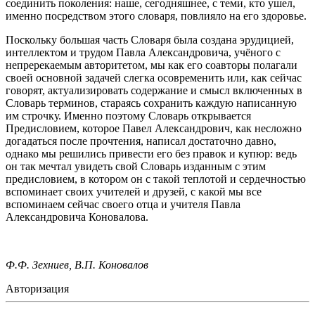
соединить поколения: наше, сегодняшнее, с теми, кто ушел,
именно посредством этого словаря, повлияло на его здоровье.
Поскольку большая часть Словаря была создана эрудицией,
интеллектом и трудом Павла Александровича, учёного с
непререкаемым авторитетом, мы как его соавторы полагали
своей основной задачей слегка осовременить или, как сейчас
говорят, актуализировать содержание и смысл включенных в
Словарь терминов, стараясь сохранить каждую написанную
им строчку. Именно поэтому Словарь открывается
Предисловием, которое Павел Александрович, как несложно
догадаться после прочтения, написал достаточно давно,
однако мы решились привести его без правок и купюр: ведь
он так мечтал увидеть свой Словарь изданным с этим
предисловием, в котором он с такой теплотой и сердечностью
вспоминает своих учителей и друзей, с какой мы все
вспоминаем сейчас своего отца и учителя Павла
Александровича Коновалова.
Ф.Ф. Зехниев, В.П. Коновалов
Авторизация