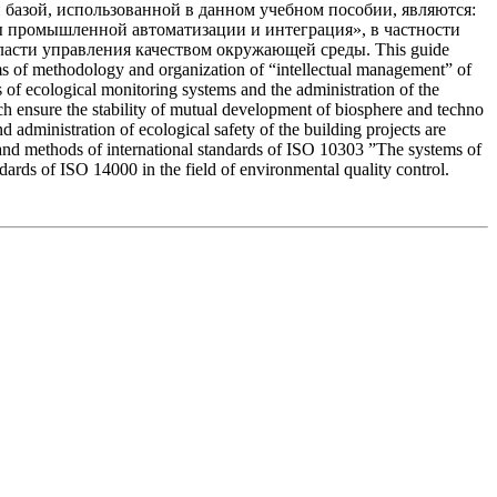
 базой, использованной в данном учебном пособии, являются:
 промышленной автоматизации и интеграция», в частности
сти управления качеством окружающей среды. This guide
ms of methodology and organization of “intellectual management” of
s of ecological monitoring systems and the administration of the
h ensure the stability of mutual development of biosphere and techno
administration of ecological safety of the building projects are
s and methods of international standards of ISO 10303 ”The systems of
ndards of ISO 14000 in the field of environmental quality control.