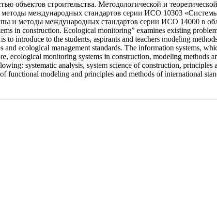
тью объектов строительства. Методологической и теоретической
и методы международных стандартов серии ИСО 10303 «Системы
пы и методы международных стандартов серии ИСО 14000 в обла
tems in construction. Ecological monitoring” examines existing proble
k is to introduce to the students, aspirants and teachers modeling method
es and ecological management standards. The information systems, whic
e, ecological monitoring systems in construction, modeling methods and 
ollowing: systematic analysis, system science of construction, principle
y of functional modeling and principles and methods of international sta