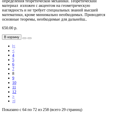
определения теоретической механики. Теоретический
материал изложен с акцентом на геометрическую
наглядность и не требует специальных знаний высшей
математики, кроме минимально необходимых. Приводятся
основные теоремы, необходимые для дальнейш..
650.00 р.
В корзину
|<
<
4
5
6
7
8
9
10
11
12
>
>|
Показано с 64 по 72 из 258 (всего 29 страниц)