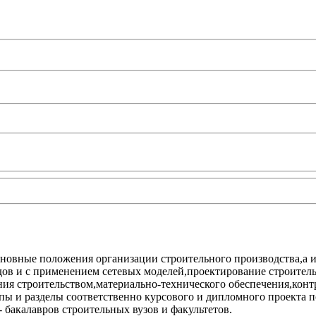
новные положения организации строительного производства,а и
дов и с применением сетевых моделей,проектирование строител
ия строительством,материально-технического обеспечения,контр
апы и разделы соответственно курсового и дипломного проекта
- бакалавров строительных вузов и факультетов.