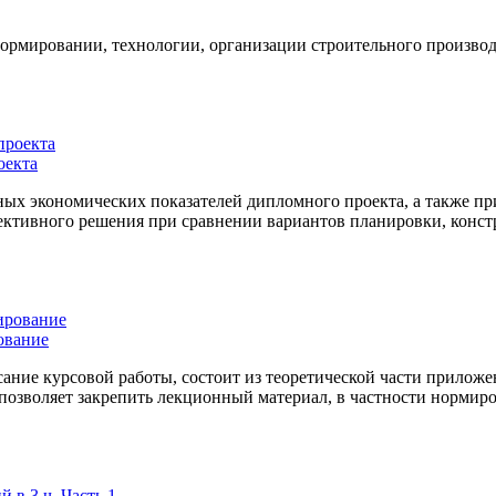
рмировании, технологии, организации строительного производст
оекта
ых экономических показателей дипломного проекта, а также п
тивного решения при сравнении вариантов планировки, констр
ование
сание курсовой работы, состоит из теоретической части прило
озволяет закрепить лекционный материал, в частности нормиров