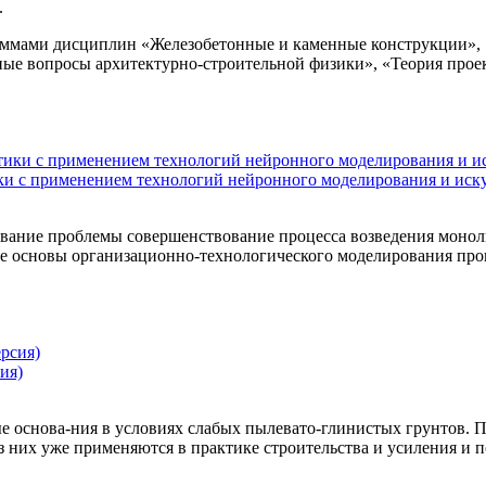
.
граммами дисциплин «Железобетонные и каменные конструкции»
е вопросы архитектурно-строительной физики», «Теория проек
и с применением технологий нейронного моделирования и иску
ание проблемы совершенствование процесса возведения монол
е основы организационно-технологического моделирования проц
ия)
е основа-ния в условиях слабых пылевато-глинистых грунтов.
их уже применяются в практике строительства и усиления и по