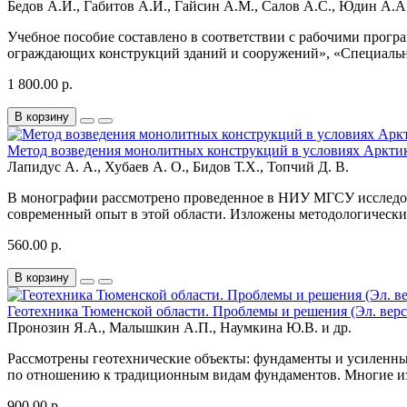
Бедов А.И., Габитов А.И., Гайсин А.М., Салов А.С., Юдин А.А
Учебное пособие составлено в соответствии с рабочими про
ограждающих конструкций зданий и сооружений», «Специальны
1 800.00 р.
В корзину
Метод возведения монолитных конструкций в условиях Арктик
Лапидус А. А., Хубаев А. О., Бидов Т.Х., Топчий Д. В.
В монографии рассмотрено проведенное в НИУ МГСУ исследов
современный опыт в этой области. Изложены методологически
560.00 р.
В корзину
Геотехника Тюменской области. Проблемы и решения (Эл. верс
Пронозин Я.А., Малышкин А.П., Наумкина Ю.В. и др.
Рассмотрены геотехнические объекты: фундаменты и усиленны
по отношению к традиционным видам фундаментов. Многие из н
900.00 р.