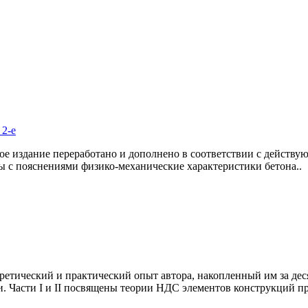
2-е
орое издание переработано и дополнено в соответствии с дейс
ы с пояснениями физико-механические характеристики бетона..
оретический и практический опыт автора, накопленный им за деся
и. Части I и II посвящены теории НДС элементов конструкций пр